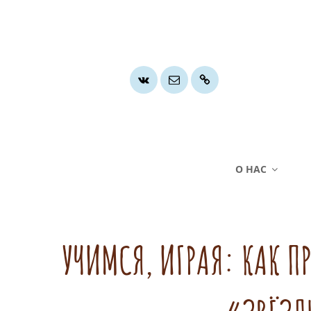
Группа
Почта
Хочу
ВК
помочь
О НАС
УЧИМСЯ, ИГРАЯ: КАК П