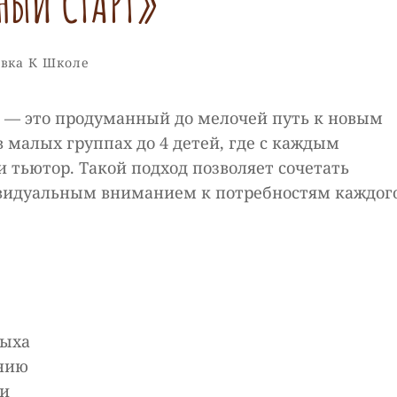
НЫЙ СТАРТ»
и
вка К Школе
е — это продуманный до мелочей путь к новым
 малых группах до 4 детей, где с каждым
 тьютор. Такой подход позволяет сочетать
ивидуальным вниманием к потребностям каждог
дыха
анию
ти