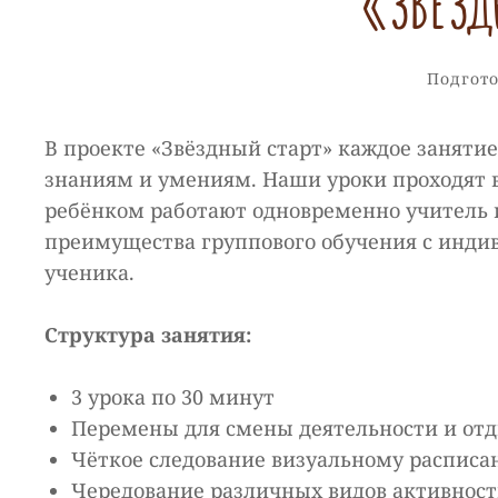
«ЗВЁЗД
Рубрик
Подгото
В проекте «Звёздный старт» каждое заняти
знаниям и умениям. Наши уроки проходят в
ребёнком работают одновременно учитель и
преимущества группового обучения с инд
ученика.
Структура занятия:
3 урока по 30 минут
Перемены для смены деятельности и от
Чёткое следование визуальному распис
Чередование различных видов активнос