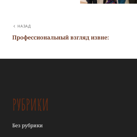
НАВИГАЦИЯ
НАЗАД
ПО
Профессиональный взгляд извне:
Предыдущая
ЗАПИСЯМ
запись
РУБРИКИ
Без рубрики