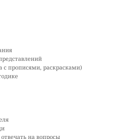
ания
 представлений
а с прописями, раскрасками)
тодике
еля
ди
отвечать на вопросы