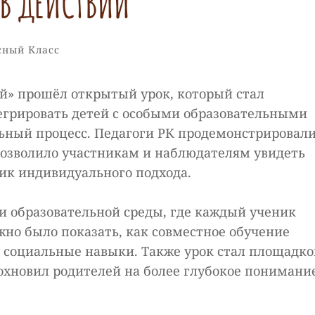
 В ДЕЙСТВИИ
ки
сный Класс
ый» прошёл открытый урок, который стал
егрировать детей с особыми образовательными
ьный процесс. Педагоги РК продемонстрировал
позволило участникам и наблюдателям увидеть
к индивидуального подхода.
ии образовательной среды, где каждый ученик
жно было показать, как совместное обучение
 социальные навыки. Также урок стал площадко
охновил родителей на более глубокое понимани