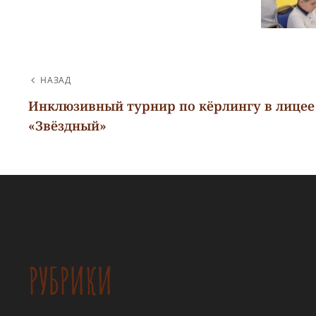
НАВИГАЦИЯ
НАЗАД
ПО
Инклюзивный турнир по кёрлингу в лицее
«Звёздный»
ЗАПИСЯМ
Предыдущая
запись
РУБРИКИ