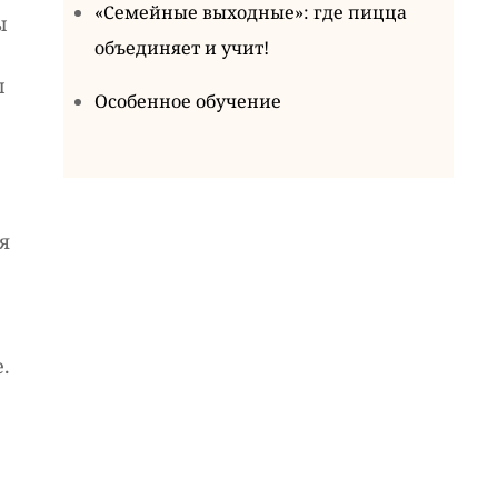
«Семейные выходные»: где пицца
ы
объединяет и учит!
ы
Особенное обучение
я
.