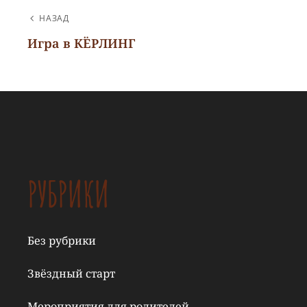
НАВИГАЦИЯ
НАЗАД
ПО
Игра в КЁРЛИНГ
Предыдущая
ЗАПИСЯМ
запись
РУБРИКИ
Без рубрики
Звёздный старт
Мероприятия для родителей