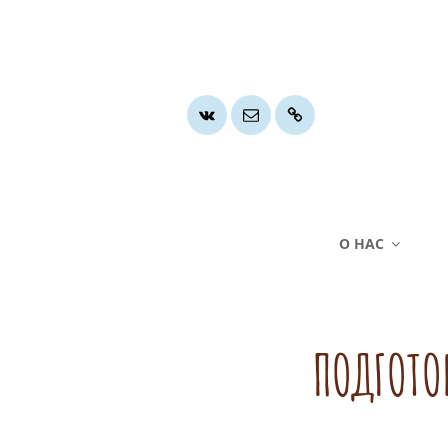
Группа
Почта
Хочу
ВК
помочь
О НАС
ПОДГОТО