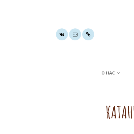
Группа
Почта
Хочу
ВК
помочь
О НАС
КАТАН